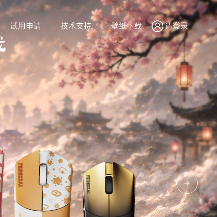
试用申请
技术支持
壁纸下载
请登录