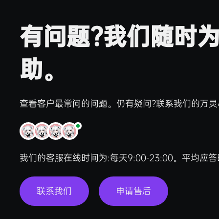
有问题?我们随时
助。
查看客户最常问的问题。仍有疑问?联系我们的万灵
我们的客服在线时间为:每天9:00-23:00。平均应答
联系我们
申请售后