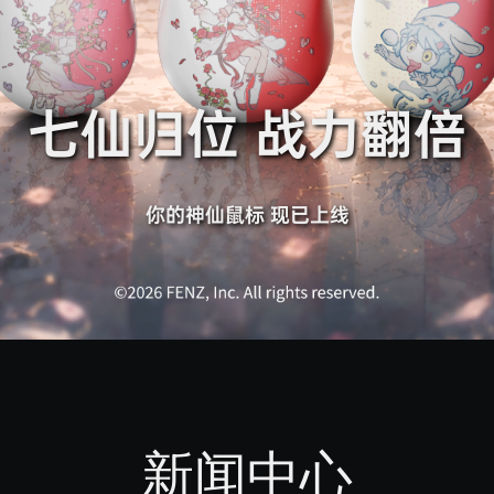
七仙归位 战力翻倍
你的神仙鼠标 现已上线
新闻中心