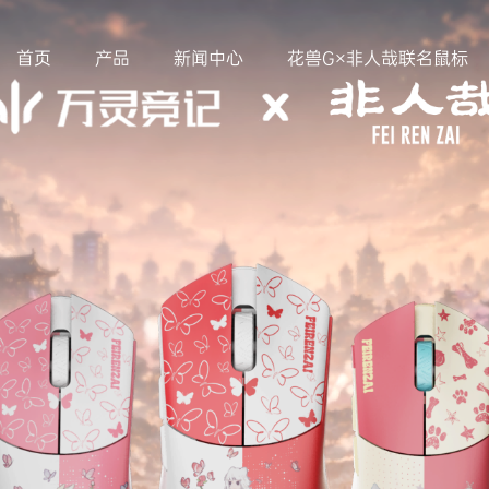
首页
产品
新闻中心
花兽G×非人哉联名鼠标