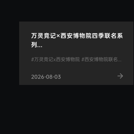
万灵竞记×西安博物院四季联名系
列...
#万灵竞记x西安博物院 #西安博物院联名...
2026-08-03