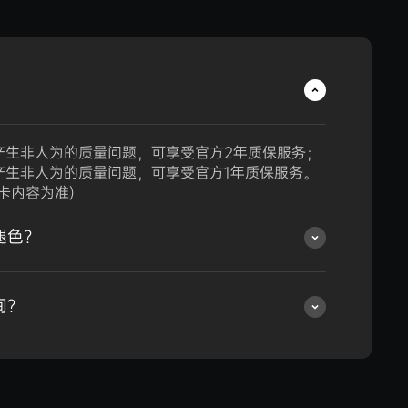
产生非人为的质量问题，可享受官方2年质保服务；
产生非人为的质量问题，可享受官方1年质保服务。
卡内容为准)
褪色？
间？